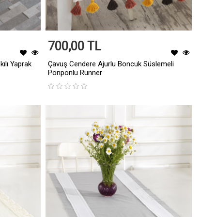
700,00 TL
ılı Yaprak
Çavuş Cendere Ajurlu Boncuk Süslemeli
Ponponlu Runner