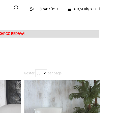
GİRİŞ YAP / ÜYE OL
ALIŞVERİŞ SEPETİ
 KARGO BEDAVA!
Göster
per page