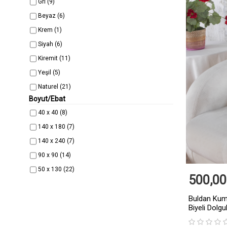
Gri
(9)
Beyaz
(6)
Krem
(1)
Siyah
(6)
Kiremit
(11)
Yeşil
(5)
Naturel
(21)
Boyut/Ebat
Hardal
(13)
40 x 40
(8)
Lacivert
(2)
140 x 180
(7)
Lila
(2)
140 x 240
(7)
Turkuaz
(5)
90 x 90
(14)
Antrasit
(12)
50 x 130
(22)
Pudra
(2)
500,00
Bordo
(2)
Buldan Kuma
Taş
(5)
Biyeli Dolgu
Sütlü Kahverengi
(19)