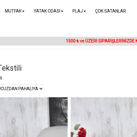
MUTFAK
YATAK ODASI
PLAJ
ÇOK SATANLAR
1500 ₺ ve ÜZERİ SİPARİŞLERİNİZDE
Tekstili
li