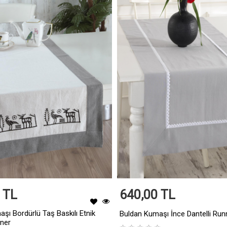
 TL
640,00 TL
şı Bordürlü Taş Baskılı Etnik
Buldan Kumaşı İnce Dantelli Run
nner