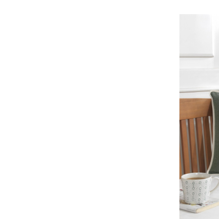
Beyaz - Lacivert
(1)
Fıstık Yeşili
(12)
Koyu Yeşil
(2)
Naturel - Çok Renkli
(2)
Siyah - Çok Renkli
(1)